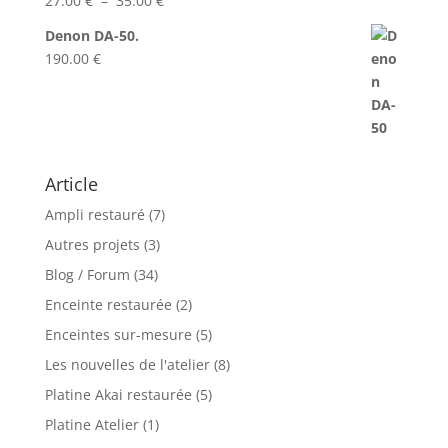
27.00
€
–
35.00
€
Note
5.00
sur 5
de
Denon DA-50.
prix :
190.00
€
27.00 €
à
35.00 €
Article
Ampli restauré
(7)
Autres projets
(3)
Blog / Forum
(34)
Enceinte restaurée
(2)
Enceintes sur-mesure
(5)
Les nouvelles de l'atelier
(8)
Platine Akai restaurée
(5)
Platine Atelier
(1)