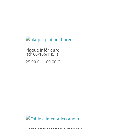
Plaque inférieure
(td160/166/145..)
Plage
25.00
€
–
60.00
€
de
prix :
25.00 €
à
60.00 €