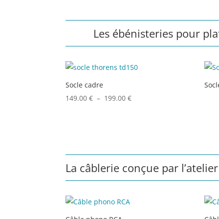
669.00 €
à
Les ébénisteries pour pla
999.00 €
Socle cadre
Socl
Plage
149.00
€
–
199.00
€
de
prix :
149.00 €
à
199.00 €
La câblerie conçue par l’atelier