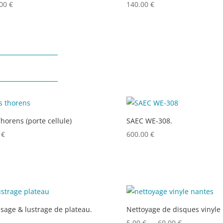
.00
€
140.00
€
Thorens (porte cellule)
SAEC WE-308.
0
€
600.00
€
ssage & lustrage de plateau.
Nettoyage de disques vinyle
Plage
5.00
€
–
60.00
€