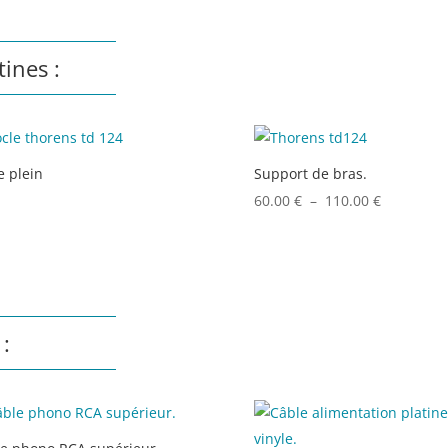
tines :
e plein
Support de bras.
Plage
60.00
€
–
110.00
€
de
prix :
60.00 €
à
110.00 €
 :