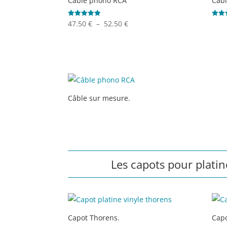
Câble phono RCA
Câbl
Plage
Note
Note
47.50
€
–
52.50
€
5.00
5.00
sur 5
sur 
de
prix :
47.50 €
à
52.50 €
Câble sur mesure.
Les capots pour platin
Capot Thorens.
Cap