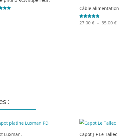
e phono RCA supérieur.
Câble alimentation
5
Plage
Note
27.00
€
–
35.00
€
5.00
sur 5
de
prix :
27.00 €
à
35.00 €
es :
ot Luxman.
Capot J-F Le Tallec