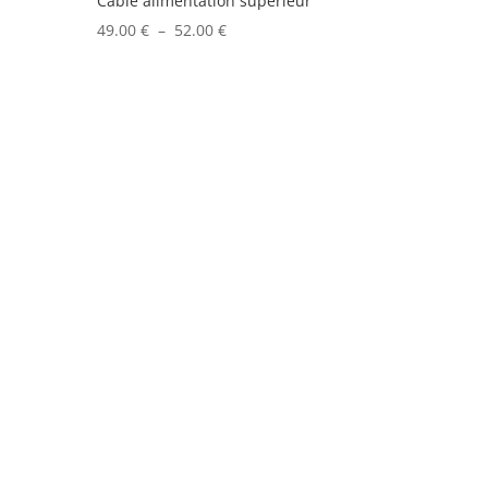
Câble alimentation supérieur
Plage
49.00
€
–
52.00
€
de
prix :
49.00 €
à
52.00 €