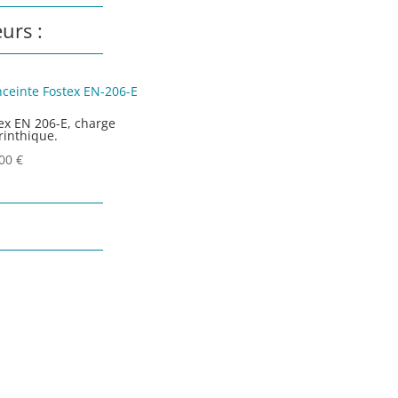
urs :
ex EN 206-E, charge
rinthique.
.00
€