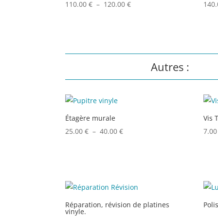
Plage
110.00
€
–
120.00
€
140
de
prix :
110.00 €
à
Autres :
120.00 €
Étagère murale
Vis 
Plage
25.00
€
–
40.00
€
7.0
de
prix :
25.00 €
à
40.00 €
Réparation, révision de platines
Poli
vinyle.