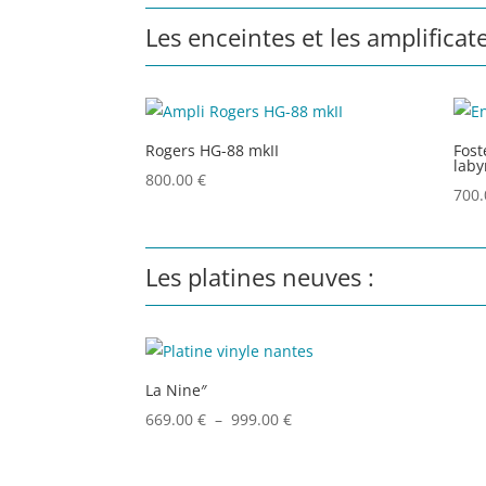
Les enceintes et les amplificate
Rogers HG-88 mkII
Fost
laby
800.00
€
700
Les platines neuves :
La Nine″
Plage
669.00
€
–
999.00
€
de
prix :