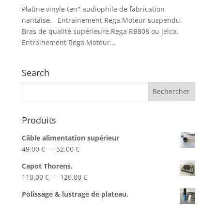
Platine vinyle ten″ audiophile de fabrication
nantaise. Entrainement Rega,Moteur suspendu.
Bras de qualité supérieure,Rega RB808 ou Jelco.
Entrainement Rega,Moteur...
Search
Produits
Câble alimentation supérieur
Plage
49.00
€
–
52.00
€
de
Capot Thorens.
prix :
Plage
110.00
€
–
120.00
€
49.00 €
de
à
Polissage & lustrage de plateau.
prix :
52.00 €
110.00 €