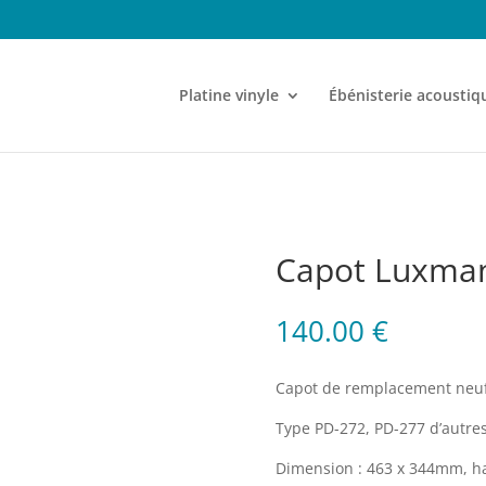
Platine vinyle
Ébénisterie acoustiq
Capot Luxma
140.00
€
Capot de remplacement neuf 
Type PD-272, PD-277 d’autre
Dimension : 463 x 344mm, h