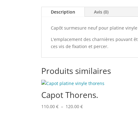
Description
Avis (0)
Capôt surmesure neuf pour platine vinyl
L'emplacement des charnières pouvant êtr
ces vis de fixation et percer.
Produits similaires
Capot Thorens.
Plage
110.00
€
–
120.00
€
de
prix :
110.00 €
à