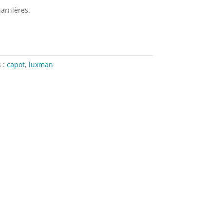
arnières.
s :
capot
,
luxman