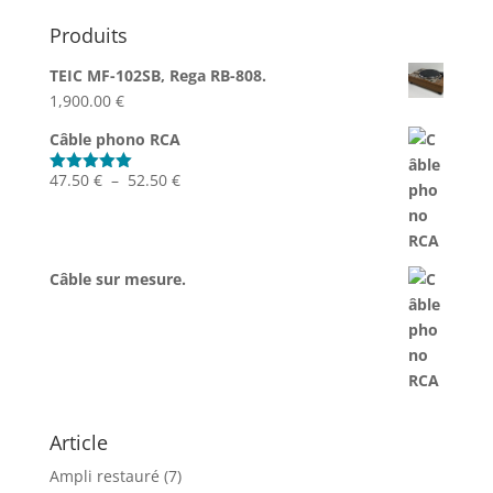
Produits
TEIC MF-102SB, Rega RB-808.
1,900.00
€
Câble phono RCA
Plage
47.50
€
–
52.50
€
Note
5.00
sur 5
de
prix :
47.50 €
Câble sur mesure.
à
52.50 €
Article
Ampli restauré
(7)