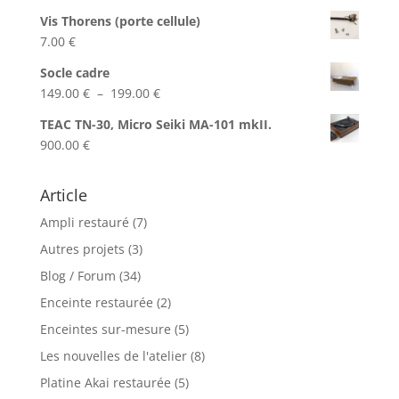
Vis Thorens (porte cellule)
7.00
€
Socle cadre
Plage
149.00
€
–
199.00
€
de
TEAC TN-30, Micro Seiki MA-101 mkII.
prix :
900.00
€
149.00 €
à
Article
199.00 €
Ampli restauré
(7)
Autres projets
(3)
Blog / Forum
(34)
Enceinte restaurée
(2)
Enceintes sur-mesure
(5)
Les nouvelles de l'atelier
(8)
Platine Akai restaurée
(5)