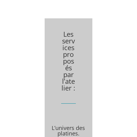
Les
serv
ices
pro
pos
és
par
l’ate
lier :
L’univers des
platines.