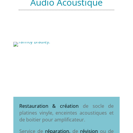
Audio
Acoustique
Ébénisterie pour matériel audio.
Réparation et révision de platine vinyle.
Préparation de système Hi-fi.
Plus de renseignement ici.
Restauration & création
de socle de
platines vinyle, enceintes acoustiques et
de boitier pour amplificateur.
Service de
réparation,
de
révision
ou de