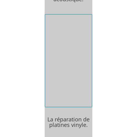
Boitiers pour
ampli, caisses
enceinte ou
autres projets
d'ébénisterie
acoustique sont
réalisés à l'atelier.
La réparation de
platines vinyle.