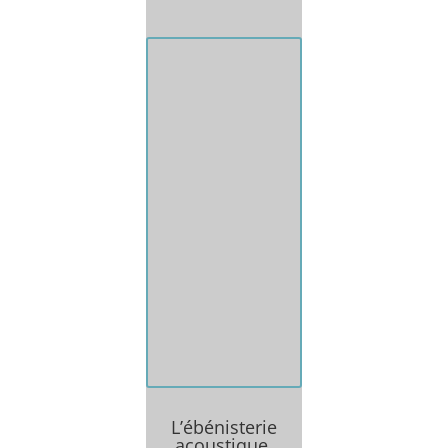
Le point fort de
l'atelier: la
réunion de deux
passions, celle
des lecteurs de
disque vinyle,
analogique et
celle du travail du
bois.
L’ébénisterie
acoustique.