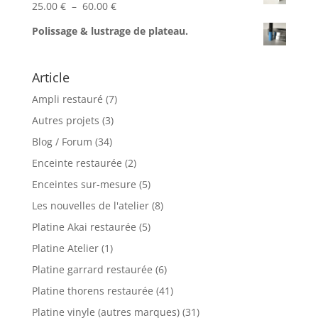
Plage
25.00
€
–
60.00
€
669.00 €
de
à
Polissage & lustrage de plateau.
prix :
999.00 €
25.00 €
à
Article
60.00 €
Ampli restauré
(7)
Autres projets
(3)
Blog / Forum
(34)
Enceinte restaurée
(2)
Enceintes sur-mesure
(5)
Les nouvelles de l'atelier
(8)
Platine Akai restaurée
(5)
Platine Atelier
(1)
Platine garrard restaurée
(6)
Platine thorens restaurée
(41)
Platine vinyle (autres marques)
(31)