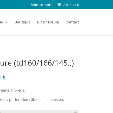
Mon compte
Articles 0
ue
Boutique
Blog / Forum
Contact
eure (td160/166/145..)
Plage
0
€
de
prix :
rigine Thorens.
25.00 €
à
eur, perforation câble et suspension.
60.00 €