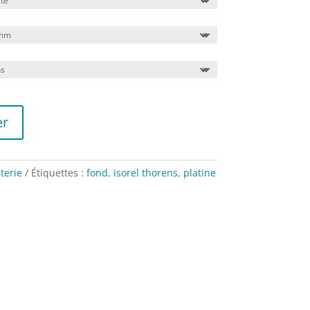
er
terie
Étiquettes :
fond
,
isorel thorens
,
platine