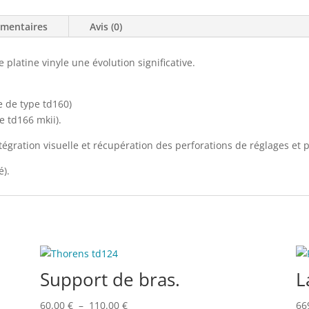
émentaires
Avis (0)
 platine vinyle une évolution significative.
 de type td160)
e td166 mkii).
tégration visuelle et récupération des perforations de réglages e
é).
Support de bras.
L
Plage
60.00
€
–
110.00
€
66