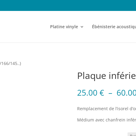
Platine vinyle
Ébénisterie acoustiq
/166/145..)
Plaque inféri
25.00
€
–
60.0
Remplacement de l’isorel d’o
Médium avec chanfrein inféri