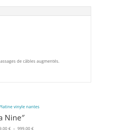
t passages de câbles augmentés.
a Nine″
Plage
9.00
€
–
999.00
€