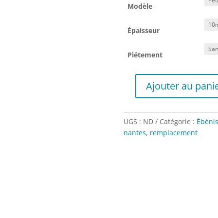
Modèle
Épaisseur
Piétement
Ajouter au pani
quantité
de
Plaque
UGS :
ND
Catégorie :
Ébénis
inférieure
nantes
,
remplacement
(td160/166/145..)