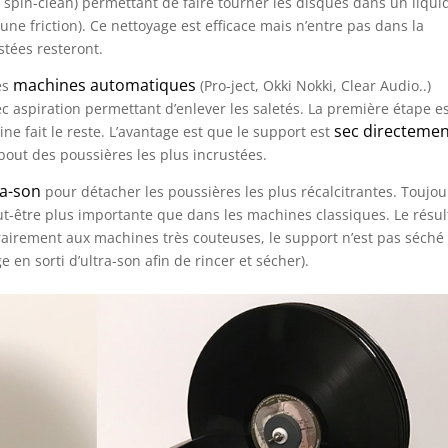
 spin-clean) permettant de faire tourner les disques dans un liqui
une friction). Ce nettoyage est efficace mais n’entre pas dans la
stées resteront.
machines automatiques
des
(Pro-ject, Okki Nokki, Clear Audio..)
 aspiration permettant d’enlever les saletés. La première étape e
sec directeme
ine fait le reste. L’avantage est que le support est
 bout des poussières les plus incrustées.
ra-son
pour détacher les poussières les plus récalcitrantes. Toujou
t-être plus importante que dans les machines classiques. Le résul
rairement aux machines très couteuses, le support n’est pas séché
 en sorti d’ultra-son afin de rincer et sécher).