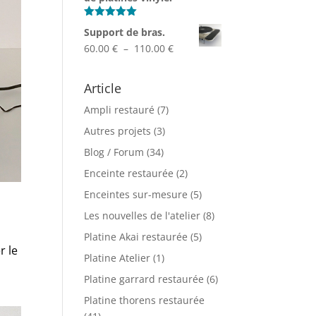
Note
5.00
Support de bras.
sur 5
Plage
60.00
€
–
110.00
€
de
prix :
Article
60.00 €
Ampli restauré
(7)
à
110.00 €
Autres projets
(3)
Blog / Forum
(34)
Enceinte restaurée
(2)
Enceintes sur-mesure
(5)
Les nouvelles de l'atelier
(8)
Platine Akai restaurée
(5)
r le
Platine Atelier
(1)
Platine garrard restaurée
(6)
Platine thorens restaurée