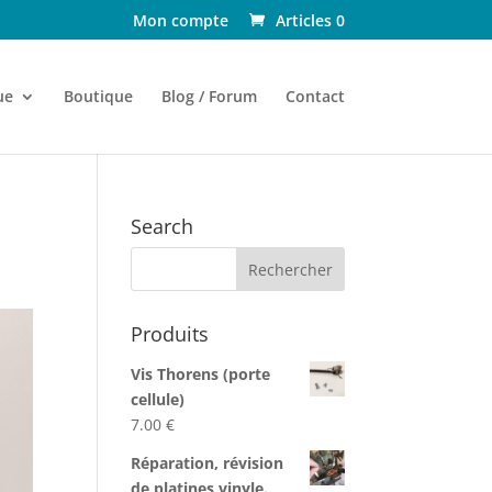
Mon compte
Articles 0
ue
Boutique
Blog / Forum
Contact
Search
Produits
Vis Thorens (porte
cellule)
7.00
€
Réparation, révision
de platines vinyle.