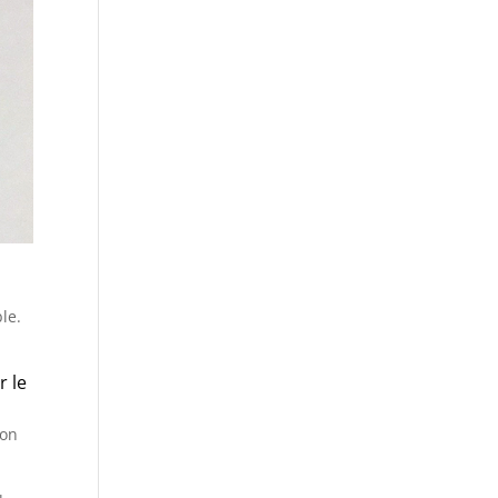
le.
r le
u
pon