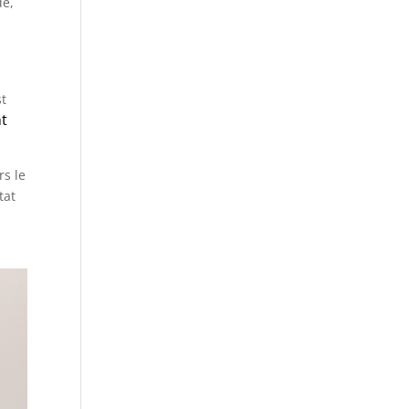
de,
st
nt
rs le
tat