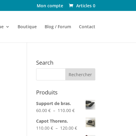
Mon compte
Articles 0
ue
Boutique
Blog / Forum
Contact
Search
Produits
Support de bras.
Plage
60.00
€
–
110.00
€
de
Capot Thorens.
prix :
Plage
110.00
€
–
120.00
€
60.00 €
de