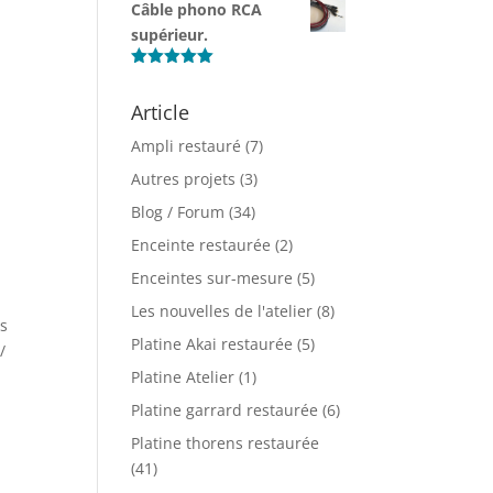
à
Câble phono RCA
prix :
110.00 €
supérieur.
110.00 €
à
Note
5.00
sur 5
120.00 €
Article
Ampli restauré
(7)
Autres projets
(3)
Blog / Forum
(34)
Enceinte restaurée
(2)
Enceintes sur-mesure
(5)
Les nouvelles de l'atelier
(8)
ts
Platine Akai restaurée
(5)
/
Platine Atelier
(1)
Platine garrard restaurée
(6)
Platine thorens restaurée
(41)