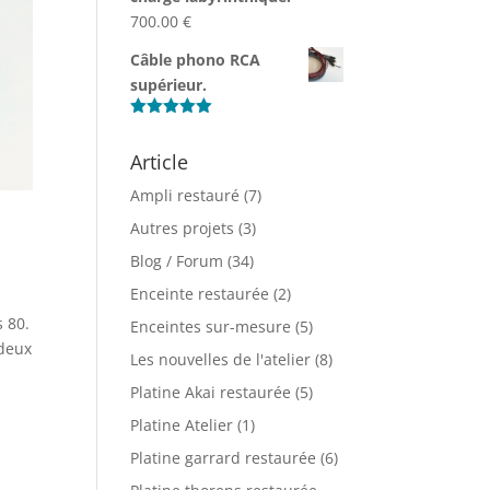
5.00 €
700.00
€
à
60.00 €
Câble phono RCA
supérieur.
Note
5.00
sur 5
Article
Ampli restauré
(7)
Autres projets
(3)
Blog / Forum
(34)
Enceinte restaurée
(2)
 80.
Enceintes sur-mesure
(5)
 deux
Les nouvelles de l'atelier
(8)
Platine Akai restaurée
(5)
Platine Atelier
(1)
Platine garrard restaurée
(6)