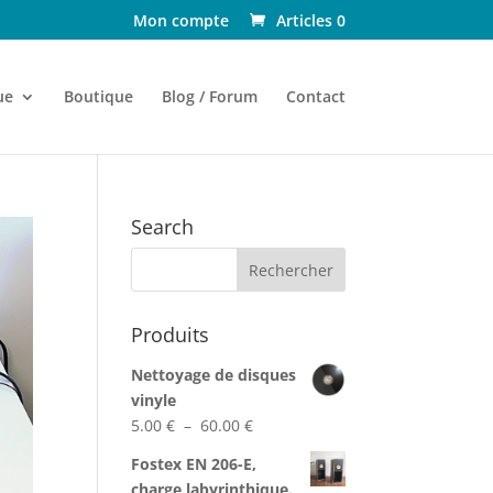
Mon compte
Articles 0
ue
Boutique
Blog / Forum
Contact
Search
Produits
Nettoyage de disques
vinyle
Plage
5.00
€
–
60.00
€
de
Fostex EN 206-E,
prix :
charge labyrinthique.