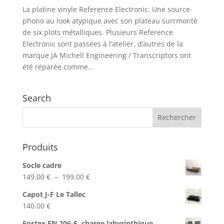
La platine vinyle Reference Electronic. Une source
phono au look atypique avec son plateau surrmonté
de six plots métalliques. Plusieurs Reference
Electronic sont passées à l’atelier, d’autres de la
marque JA Michell Engineering / Transcriptors ont
été réparée comme...
Search
Produits
Socle cadre
Plage
149.00
€
–
199.00
€
de
Capot J-F Le Tallec
prix :
140.00
€
149.00 €
à
Fostex EN 206-E, charge labyrinthique.