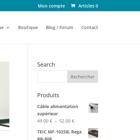
Mon compte
Articles 0
ue
Boutique
Blog / Forum
Contact
Search
Produits
Câble alimentation
supérieur
Plage
49.00
€
–
52.00
€
de
TEIC MF-102SB, Rega
prix :
RB-808.