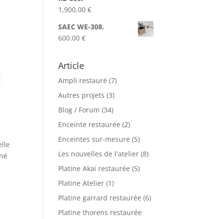
49.00 €
1,900.00
€
à
52.00 €
SAEC WE-308.
600.00
€
Article
Ampli restauré
(7)
Autres projets
(3)
Blog / Forum
(34)
Enceinte restaurée
(2)
Enceintes sur-mesure
(5)
elle
Les nouvelles de l'atelier
(8)
rné
Platine Akai restaurée
(5)
Platine Atelier
(1)
Platine garrard restaurée
(6)
Platine thorens restaurée