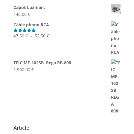
Capot Luxman.
140.00
€
Câble phono RCA
Plage
47.50
€
–
52.50
€
Note
5.00
sur 5
de
prix :
47.50 €
TEIC MF-102SB, Rega RB-808.
à
1,900.00
€
52.50 €
Article