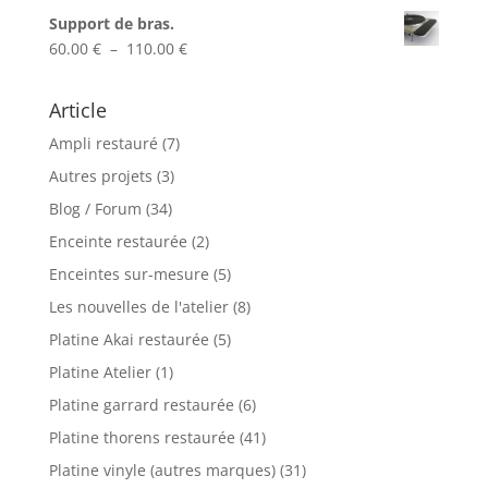
à
Support de bras.
60.00 €
Plage
60.00
€
–
110.00
€
de
prix :
Article
60.00 €
Ampli restauré
(7)
à
110.00 €
Autres projets
(3)
Blog / Forum
(34)
Enceinte restaurée
(2)
Enceintes sur-mesure
(5)
Les nouvelles de l'atelier
(8)
Platine Akai restaurée
(5)
Platine Atelier
(1)
Platine garrard restaurée
(6)
Platine thorens restaurée
(41)
Platine vinyle (autres marques)
(31)