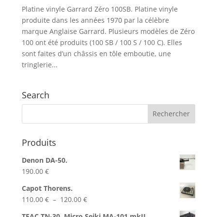
Platine vinyle Garrard Zéro 100SB. Platine vinyle
produite dans les années 1970 par la célèbre
marque Anglaise Garrard. Plusieurs modèles de Zéro
100 ont été produits (100 SB / 100 S / 100 C). Elles
sont faites d’un châssis en tôle emboutie, une
tringlerie...
Search
Produits
Denon DA-50.
190.00
€
Capot Thorens.
Plage
110.00
€
–
120.00
€
de
TEAC TN-30, Micro Seiki MA-101 mkII.