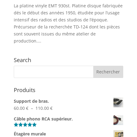
La platine vinyle EMT 930st. Platine disque fabriquée
dés le début des années 1950, étudiée pour l’usage
intensif des radios et des studios de l’époque.
Précurseur de la recherchée TD-124 dont les pièces
sont souvent issues du même atelier de
production....
Search
Produits
Support de bras.
Plage
60.00
€
–
110.00
€
de
Câble phono RCA supérieur.
prix :
60.00 €
Note
5.00
Étagère murale
sur 5
à