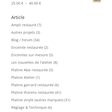
Plage
25.00
€
–
40.00
€
110.00 €
de
prix :
Article
25.00 €
Ampli restauré
(7)
à
40.00 €
Autres projets
(3)
Blog / Forum
(34)
Enceinte restaurée
(2)
Enceintes sur-mesure
(5)
Les nouvelles de l'atelier
(8)
Platine Akai restaurée
(5)
Platine Atelier
(1)
Platine garrard restaurée
(6)
Platine thorens restaurée
(41)
Platine vinyle (autres marques)
(31)
Réglage & Technique
(6)