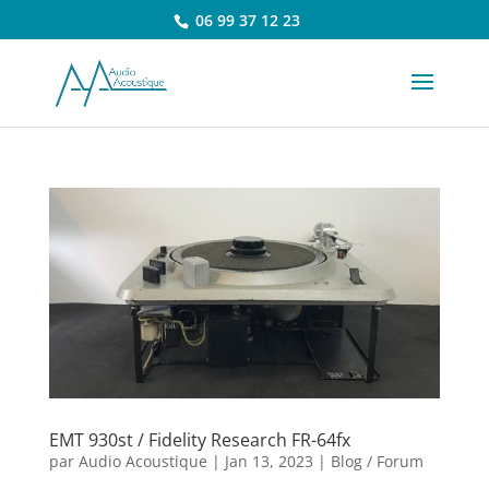
06 99 37 12 23
EMT 930st / Fidelity Research FR-64fx
par
Audio Acoustique
|
Jan 13, 2023
|
Blog / Forum