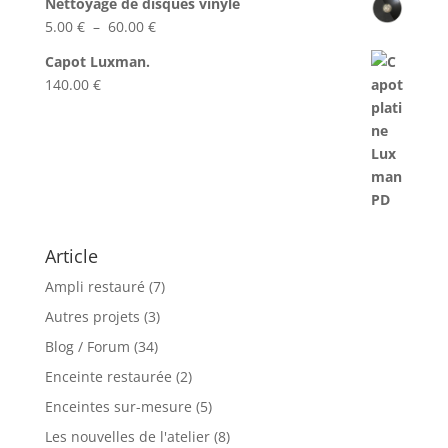
Nettoyage de disques vinyle
prix :
Plage
5.00
€
–
60.00
€
49.00 €
de
à
Capot Luxman.
prix :
52.00 €
140.00
€
5.00 €
à
60.00 €
Article
Ampli restauré
(7)
Autres projets
(3)
Blog / Forum
(34)
Enceinte restaurée
(2)
Enceintes sur-mesure
(5)
Les nouvelles de l'atelier
(8)