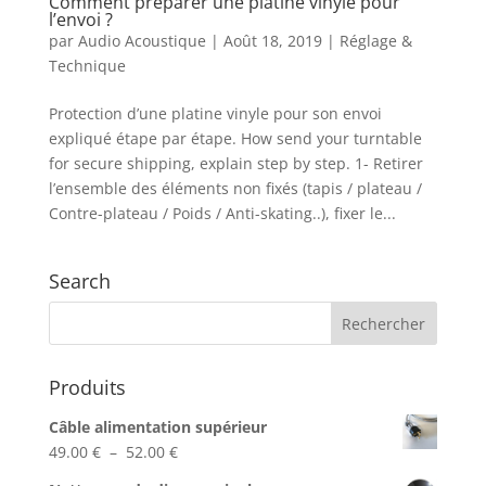
Comment préparer une platine vinyle pour
l’envoi ?
par
Audio Acoustique
|
Août 18, 2019
|
Réglage &
Technique
Protection d’une platine vinyle pour son envoi
expliqué étape par étape. How send your turntable
for secure shipping, explain step by step. 1- Retirer
l’ensemble des éléments non fixés (tapis / plateau /
Contre-plateau / Poids / Anti-skating..), fixer le...
Search
Produits
Câble alimentation supérieur
Plage
49.00
€
–
52.00
€
de