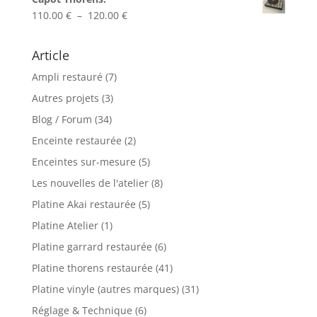
52.00 €
Plage
110.00
€
–
120.00
€
de
prix :
Article
110.00 €
Ampli restauré
(7)
à
120.00 €
Autres projets
(3)
Blog / Forum
(34)
Enceinte restaurée
(2)
Enceintes sur-mesure
(5)
Les nouvelles de l'atelier
(8)
Platine Akai restaurée
(5)
Platine Atelier
(1)
Platine garrard restaurée
(6)
Platine thorens restaurée
(41)
Platine vinyle (autres marques)
(31)
Réglage & Technique
(6)