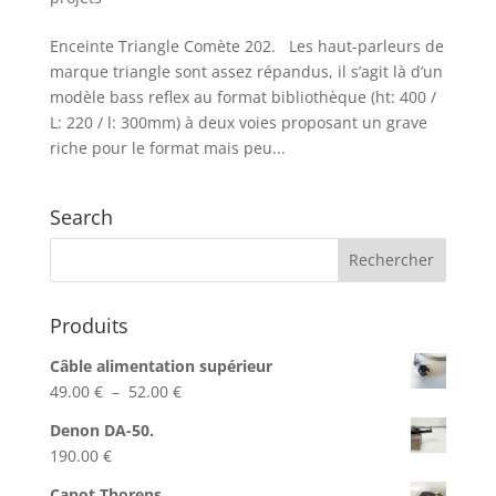
Enceinte Triangle Comète 202. Les haut-parleurs de
marque triangle sont assez répandus, il s’agit là d’un
modèle bass reflex au format bibliothèque (ht: 400 /
L: 220 / l: 300mm) à deux voies proposant un grave
riche pour le format mais peu...
Search
Produits
Câble alimentation supérieur
Plage
49.00
€
–
52.00
€
de
Denon DA-50.
prix :
190.00
€
49.00 €
à
Capot Thorens.