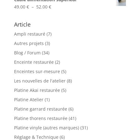
Plage
49.00
€
–
52.00
€
de
prix :
Article
49.00 €
Ampli restauré
(7)
à
52.00 €
Autres projets
(3)
Blog / Forum
(34)
Enceinte restaurée
(2)
Enceintes sur-mesure
(5)
Les nouvelles de l'atelier
(8)
Platine Akai restaurée
(5)
Platine Atelier
(1)
Platine garrard restaurée
(6)
Platine thorens restaurée
(41)
Platine vinyle (autres marques)
(31)
Réglage & Technique
(6)