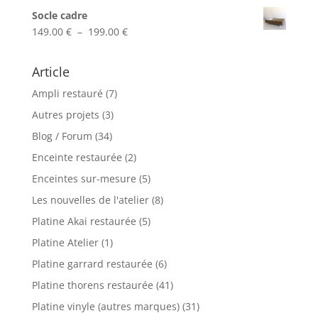
de
Socle cadre
prix :
Plage
149.00
€
–
199.00
€
110.00 €
de
à
prix :
Article
120.00 €
149.00 €
Ampli restauré
(7)
à
199.00 €
Autres projets
(3)
Blog / Forum
(34)
Enceinte restaurée
(2)
Enceintes sur-mesure
(5)
Les nouvelles de l'atelier
(8)
Platine Akai restaurée
(5)
Platine Atelier
(1)
Platine garrard restaurée
(6)
Platine thorens restaurée
(41)
Platine vinyle (autres marques)
(31)