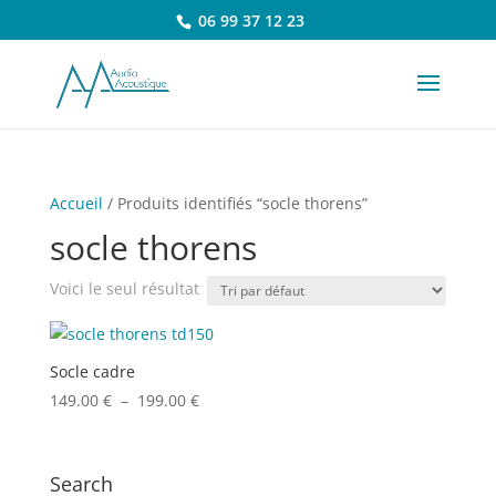
06 99 37 12 23
Accueil
/ Produits identifiés “socle thorens”
socle thorens
Voici le seul résultat
Socle cadre
Plage
149.00
€
–
199.00
€
de
prix :
149.00 €
Search