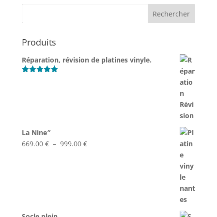
à
199.00 €
Produits
Réparation, révision de platines vinyle.
Note
5.00
sur 5
La Nine″
Plage
669.00
€
–
999.00
€
de
prix :
669.00 €
à
999.00 €
Socle plein