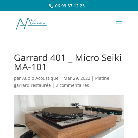
06 99 37 12 23
Garrard 401 _ Micro Seiki
MA-101
par
Audio Acoustique
|
Mar 29, 2022
|
Platine
garrard restaurée
|
2 commentaires