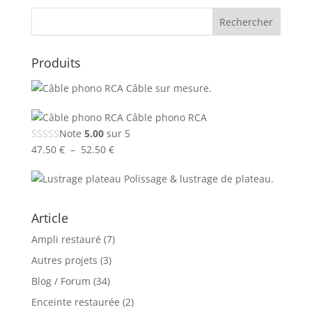
Produits
Câble sur mesure.
Câble phono RCA
Note
5.00
sur 5
Plage
47.50
€
–
52.50
€
de
Polissage & lustrage de plateau.
prix :
47.50 €
à
Article
52.50 €
Ampli restauré
(7)
Autres projets
(3)
Blog / Forum
(34)
Enceinte restaurée
(2)