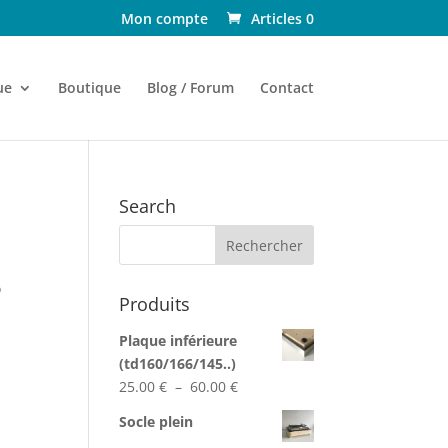
Mon compte
Articles 0
ue
Boutique
Blog / Forum
Contact
Search
o
Produits
Plaque inférieure
(td160/166/145..)
Plage
25.00
€
–
60.00
€
de
Socle plein
prix :