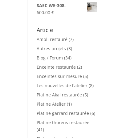
25.00 €
SAEC WE-308.
à
600.00
€
60.00 €
Article
Ampli restauré
(7)
Autres projets
(3)
Blog / Forum
(34)
Enceinte restaurée
(2)
Enceintes sur-mesure
(5)
Les nouvelles de l'atelier
(8)
Platine Akai restaurée
(5)
Platine Atelier
(1)
Platine garrard restaurée
(6)
Platine thorens restaurée
(41)