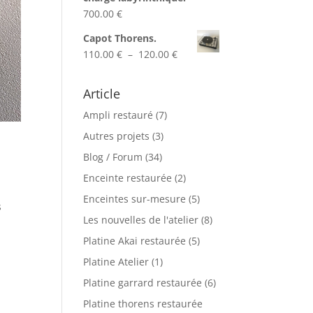
5.00 €
700.00
€
à
60.00 €
Capot Thorens.
Plage
110.00
€
–
120.00
€
de
prix :
Article
110.00 €
Ampli restauré
(7)
à
120.00 €
Autres projets
(3)
Blog / Forum
(34)
Enceinte restaurée
(2)
Enceintes sur-mesure
(5)
s
Les nouvelles de l'atelier
(8)
0
Platine Akai restaurée
(5)
Platine Atelier
(1)
Platine garrard restaurée
(6)
Platine thorens restaurée