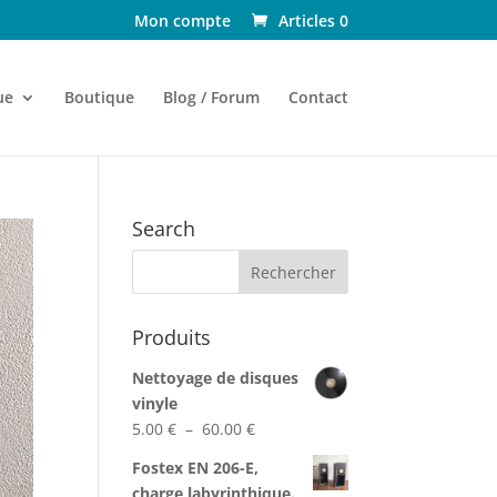
Mon compte
Articles 0
ue
Boutique
Blog / Forum
Contact
Search
Produits
Nettoyage de disques
vinyle
Plage
5.00
€
–
60.00
€
de
Fostex EN 206-E,
prix :
charge labyrinthique.