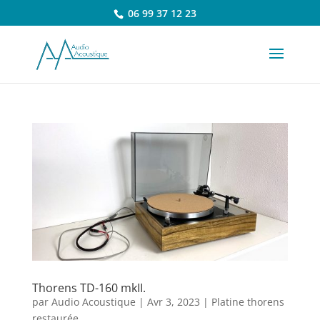
06 99 37 12 23
Thorens TD-160 mkII.
par
Audio Acoustique
|
Avr 3, 2023
|
Platine thorens
restaurée