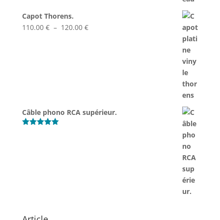
Capot Thorens.
Plage
110.00
€
–
120.00
€
de
prix :
110.00 €
à
120.00 €
Câble phono RCA supérieur.
Note
5.00
sur 5
Article