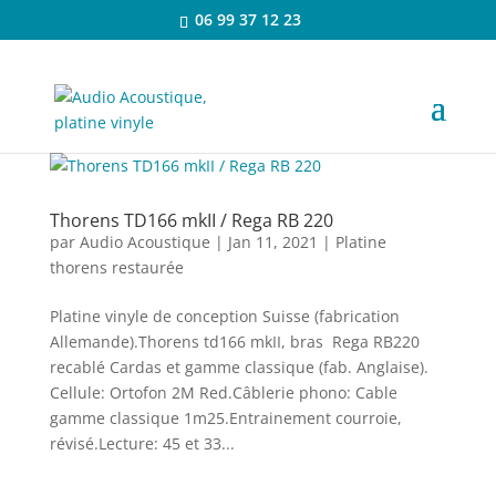
06 99 37 12 23
Thorens TD166 mkII / Rega RB 220
par
Audio Acoustique
|
Jan 11, 2021
|
Platine
thorens restaurée
Platine vinyle de conception Suisse (fabrication
Allemande).Thorens td166 mkII, bras Rega RB220
recablé Cardas et gamme classique (fab. Anglaise).
Cellule: Ortofon 2M Red.Câblerie phono: Cable
gamme classique 1m25.Entrainement courroie,
révisé.Lecture: 45 et 33...