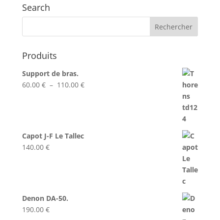
Search
Produits
Support de bras.
Plage
60.00
€
–
110.00
€
de
prix :
60.00 €
à
Capot J-F Le Tallec
110.00 €
140.00
€
Denon DA-50.
190.00
€