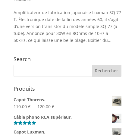
Amplificateur de fabrication Japonaise Luxman SQ 77
T. Électronique daté de la fin des années 60, il s’agit
d’une version transistor du modèle simple SQ-77 (à
tube). Annoncé pour 30W en 8Ohms de 10Hz à
50kHz, ce qui laisse une belle plage. Boitier du...
Search
Produits
Capot Thorens.
Plage
110.00
€
–
120.00
€
de
Câble phono RCA supérieur.
prix :
110.00 €
Note
5.00
Capot Luxman.
sur 5
à