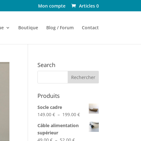
Mon compte
Articles 0
ue
Boutique
Blog / Forum
Contact
Search
Produits
Socle cadre
Plage
149.00
€
–
199.00
€
de
Câble alimentation
prix :
supérieur
149.00 €
Plage
49.00
€
–
52.00
€