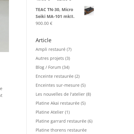
à
de
199.00 €
TEAC TN-30, Micro
prix :
Seiki MA-101 mkII.
49.00 €
900.00
€
à
52.00 €
Article
Ampli restauré
(7)
Autres projets
(3)
Blog / Forum
(34)
Enceinte restaurée
(2)
Enceintes sur-mesure
(5)
le
Les nouvelles de l'atelier
(8)
nt
Platine Akai restaurée
(5)
Platine Atelier
(1)
Platine garrard restaurée
(6)
Platine thorens restaurée