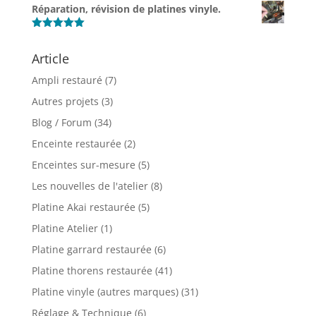
Note
5.00
Réparation, révision de platines vinyle.
sur 5
Note
5.00
sur 5
Article
Ampli restauré
(7)
Autres projets
(3)
Blog / Forum
(34)
Enceinte restaurée
(2)
Enceintes sur-mesure
(5)
Les nouvelles de l'atelier
(8)
Platine Akai restaurée
(5)
Platine Atelier
(1)
Platine garrard restaurée
(6)
Platine thorens restaurée
(41)
Platine vinyle (autres marques)
(31)
Réglage & Technique
(6)