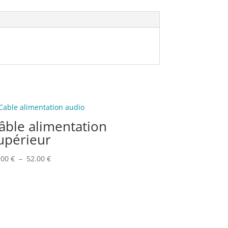
âble alimentation
upérieur
Plage
.00
€
–
52.00
€
de
prix :
49.00 €
à
52.00 €