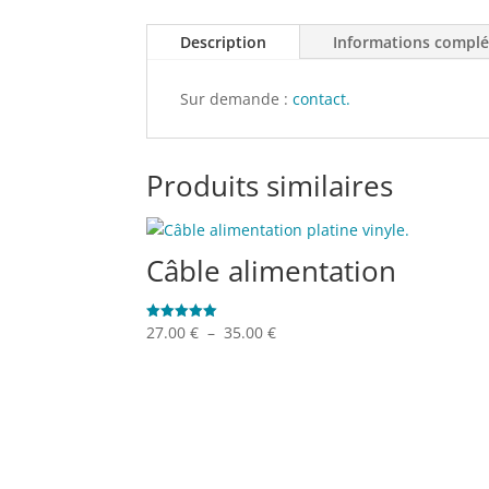
Description
Informations compl
Sur demande :
contact.
Produits similaires
Câble alimentation
Plage
27.00
€
–
35.00
€
Note
5.00
de
sur 5
prix :
27.00 €
à
35.00 €