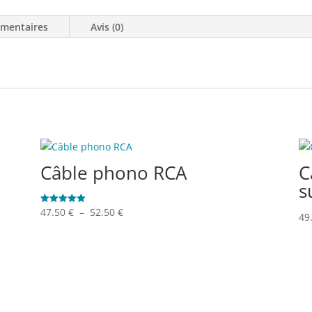
émentaires
Avis (0)
Câble phono RCA
C
s
Plage
47.50
€
–
52.50
€
Note
49
5.00
de
sur 5
prix :
47.50 €
à
52.50 €