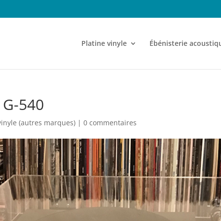
Platine vinyle
Ébénisterie acoustiq
 G-540
vinyle (autres marques)
|
0 commentaires