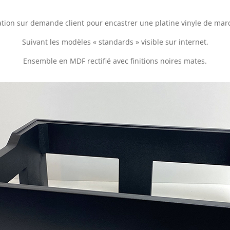
isation sur demande client pour encastrer une platine vinyle de m
Suivant les modèles « standards » visible sur internet.
Ensemble en MDF rectifié avec finitions noires mates.