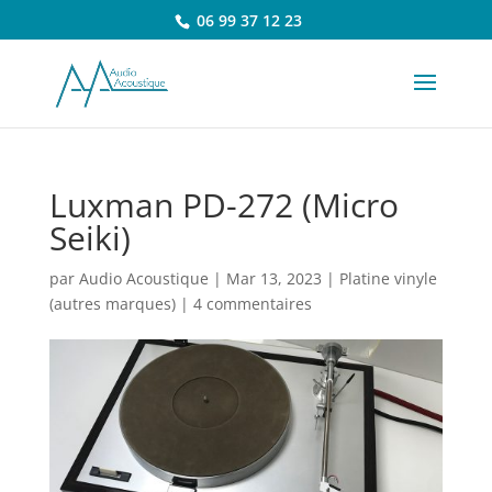
06 99 37 12 23
Luxman PD-272 (Micro
Seiki)
par
Audio Acoustique
|
Mar 13, 2023
|
Platine vinyle
(autres marques)
|
4 commentaires